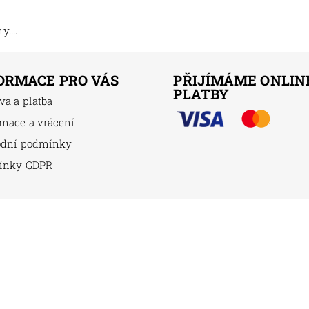
....
ORMACE PRO VÁS
PŘIJÍMÁME ONLIN
PLATBY
va a platba
mace a vrácení
odní podmínky
ínky GDPR