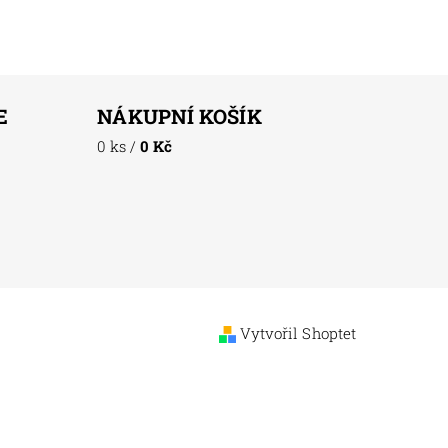
E
NÁKUPNÍ KOŠÍK
0 ks
/
0 Kč
Vytvořil Shoptet