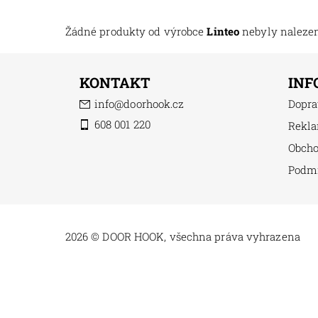
Žádné produkty od výrobce
Linteo
nebyly nalezeny
KONTAKT
INF
info
@
doorhook.cz
Dopra
608 001 220
Rekla
Obch
Podm
2026 © DOOR HOOK, všechna práva vyhrazena