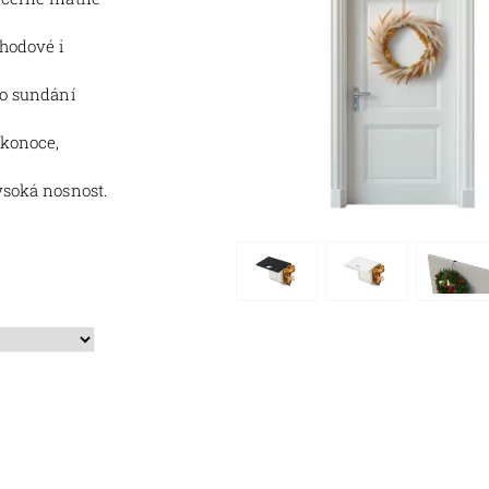
hodové i
po sundání
ikonoce,
ysoká nosnost.