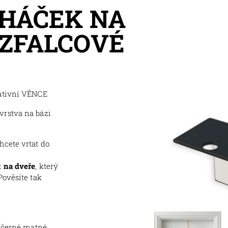
 HÁČEK NA
EZFALCOVÉ
rativní VĚNCE
vrstva na bázi
hcete vrtat do
 na dveře
, který
Pověsíte tak
a černé matné