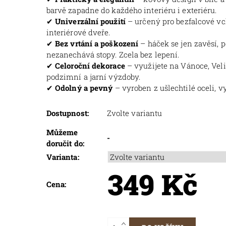
barvě zapadne do každého interiéru i exteriéru.
✔
Univerzální použití
– určený pro bezfalcové vc
interiérové dveře.
✔
Bez vrtání a poškození
– háček se jen zavěsí, 
nezanechává stopy. Zcela bez lepení.
✔
Celoroční dekorace
– využijete na Vánoce, Vel
podzimní a jarní výzdoby.
✔
Odolný a pevný
– vyroben z ušlechtilé oceli, v
Dostupnost:
Zvolte variantu
Můžeme
-
doručit do:
Varianta:
349 Kč
Cena: