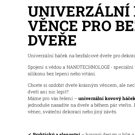
UNIVERZÁLNÍ
VĚNCE PRO B
DVEŘE
Univerzální háček na bezfalcové dveře pro deko
Spojení s vědou a NANOTECHNOLOGIÍ - speciální 
silikonu bez lepení nebo vrtání.
Chcete si ozdobit dveře krásným věncem, ale nec
dveří ani nic lepit?
Máme pro vás řešení –
univerzální kovový háček
jednoduše nasadíte na dveře a během pár vteřin. 
věnec, sváteční dekoraci nebo jiný závěs.
✔
Praktický a elegantní
– kovový design v bílé 